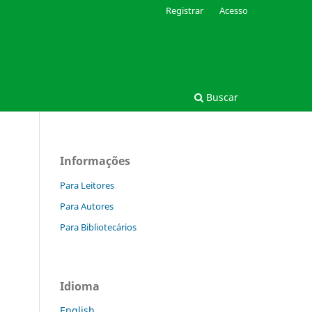
Registrar
Acesso
Buscar
Informações
Para Leitores
Para Autores
Para Bibliotecários
Idioma
English