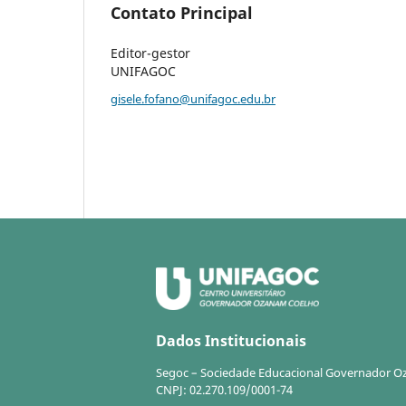
Contato Principal
Editor-gestor
UNIFAGOC
gisele.fofano@unifagoc.edu.br
Dados Institucionais
Segoc – Sociedade Educacional Governador 
CNPJ: 02.270.109/0001-74