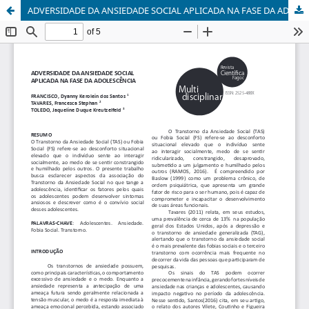
ADVERSIDADE DA ANSIEDADE SOCIAL APLICADA NA FASE DA ADOLESCÊNCIA