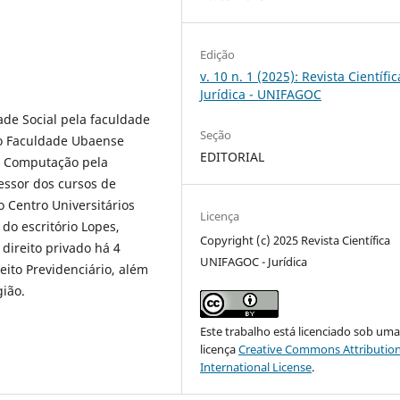
Edição
v. 10 n. 1 (2025): Revista Científic
Jurídica - UNIFAGOC
de Social pela faculdade
Seção
to Faculdade Ubaense
EDITORIAL
a Computação pela
ssor dos cursos de
 Centro Universitários
Licença
do escritório Lopes,
Copyright (c) 2025 Revista Científica
direito privado há 4
UNIFAGOC - Jurídica
eito Previdenciário, além
ião.
Este trabalho está licenciado sob um
licença
Creative Commons Attribution
International License
.