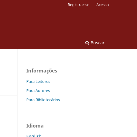
Registrar-se
Acesso
Buscar
Informações
Para Leitores
Para Autores
Para Bibliotecários
Idioma
English