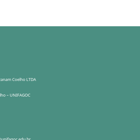
Ozanam Coelho LTDA
elho – UNIFAGOC
unifagoc.edu.br