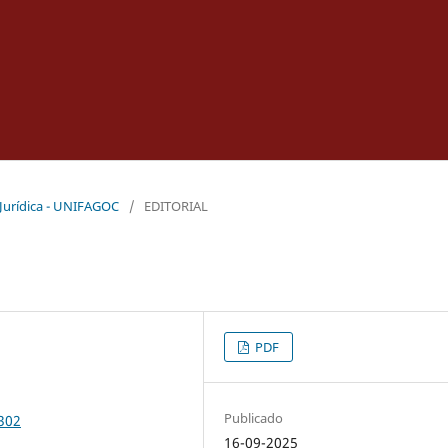
ca Jurídica - UNIFAGOC
/
EDITORIAL
PDF
Publicado
302
16-09-2025