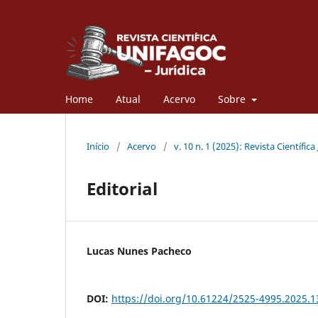
Home
Atual
Acervo
Sobre
Início
/
Acervo
/
v. 10 n. 1 (2025): Revista Científi
Editorial
Lucas Nunes Pacheco
DOI:
https://doi.org/10.61224/2525-4995.2025.1