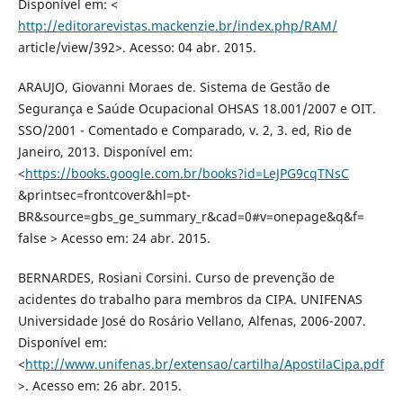
Disponível em: <
http://editorarevistas.mackenzie.br/index.php/RAM/
article/view/392>. Acesso: 04 abr. 2015.
ARAUJO, Giovanni Moraes de. Sistema de Gestão de
Segurança e Saúde Ocupacional OHSAS 18.001/2007 e OIT.
SSO/2001 - Comentado e Comparado, v. 2, 3. ed, Rio de
Janeiro, 2013. Disponível em:
<
https://books.google.com.br/books?id=LeJPG9cqTNsC
&printsec=frontcover&hl=pt-
BR&source=gbs_ge_summary_r&cad=0#v=onepage&q&f=
false > Acesso em: 24 abr. 2015.
BERNARDES, Rosiani Corsini. Curso de prevenção de
acidentes do trabalho para membros da CIPA. UNIFENAS
Universidade José do Rosário Vellano, Alfenas, 2006-2007.
Disponível em:
<
http://www.unifenas.br/extensao/cartilha/ApostilaCipa.pdf
>. Acesso em: 26 abr. 2015.