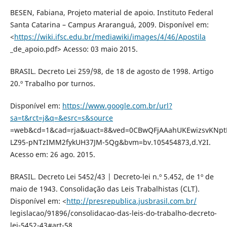
BESEN, Fabiana, Projeto material de apoio. Instituto Federal
Santa Catarina – Campus Araranguá, 2009. Disponível em:
<
https://wiki.ifsc.edu.br/mediawiki/images/4/46/Apostila
_de_apoio.pdf> Acesso: 03 maio 2015.
BRASIL. Decreto Lei 259/98, de 18 de agosto de 1998. Artigo
20.º Trabalho por turnos.
Disponível em:
https://www.google.com.br/url?
sa=t&rct=j&q=&esrc=s&source
=web&cd=1&cad=rja&uact=8&ved=0CBwQFjAAahUKEwizsvKNpt
LZ95-pNTzIMM2fykUH37JM-5Qg&bvm=bv.105454873,d.Y2I.
Acesso em: 26 ago. 2015.
BRASIL. Decreto Lei 5452/43 | Decreto-lei n.º 5.452, de 1º de
maio de 1943. Consolidação das Leis Trabalhistas (CLT).
Disponível em: <
http://presrepublica.jusbrasil.com.br/
legislacao/91896/consolidacao-das-leis-do-trabalho-decreto-
lei-5452-43#art-58.