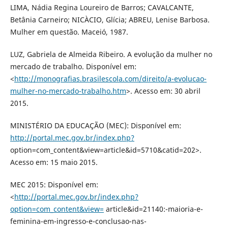
LIMA, Nádia Regina Loureiro de Barros; CAVALCANTE,
Betânia Carneiro; NICÀCIO, Glícia; ABREU, Lenise Barbosa.
Mulher em questão. Maceió, 1987.
LUZ, Gabriela de Almeida Ribeiro. A evolução da mulher no
mercado de trabalho. Disponível em:
<
http://monografias.brasilescola.com/direito/a-evolucao-
mulher-no-mercado-trabalho.htm
>. Acesso em: 30 abril
2015.
MINISTÉRIO DA EDUCAÇÃO (MEC): Disponível em:
http://portal.mec.gov.br/index.php?
option=com_content&view=article&id=5710&catid=202>.
Acesso em: 15 maio 2015.
MEC 2015: Disponível em:
<
http://portal.mec.gov.br/index.php?
option=com_content&view=
article&id=21140:-maioria-e-
feminina-em-ingresso-e-conclusao-nas-