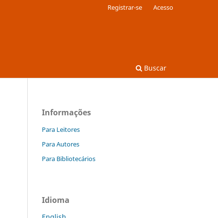
Registrar-se
Acesso
Buscar
Informações
Para Leitores
Para Autores
Para Bibliotecários
Idioma
English