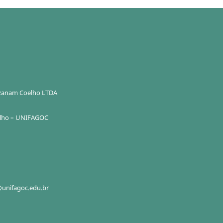
Ozanam Coelho LTDA
elho – UNIFAGOC
unifagoc.edu.br